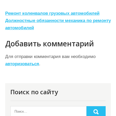
Н
Ремонт коленвалов грузовых автомобилей
а
Должностные обязанности механика по ремонту
автомобилей
в
и
Добавить комментарий
г
а
Для отправки комментария вам необходимо
ц
авторизоваться
.
и
я
п
Поиск по сайту
о
з