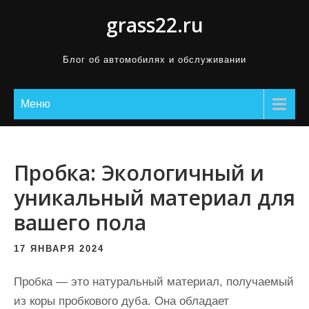
П
grass22.ru
р
о
Блог об автомобилях и обслуживании
м
о
Меню
т
а
т
ь
Пробка: Экологичный и
к
уникальный материал для
с
вашего пола
о
д
17 ЯНВАРЯ 2024
е
р
Пробка — это натуральный материал, получаемый
ж
из коры пробкового дуба. Она обладает