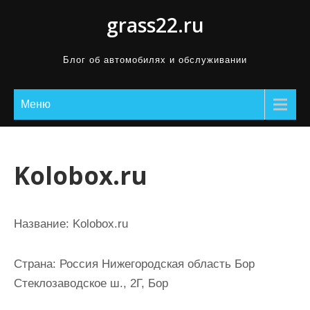
П
grass22.ru
р
о
Блог об автомобилях и обслуживании
м
о
Меню
т
а
т
ь
Kolobox.ru
к
с
о
Название:
Kolobox.ru
д
е
Страна:
Россия Нижегородская область Бор
р
Стеклозаводское ш., 2Г, Бор
ж