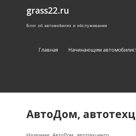
П
grass22.ru
р
о
Блог об автомобилях и обслуживании
м
о
т
Главная
Начинающим автомобилис
а
т
ь
к
с
о
д
АвтоДом, автотех
е
р
ж
Название:
АвтоДом, автотехцентр