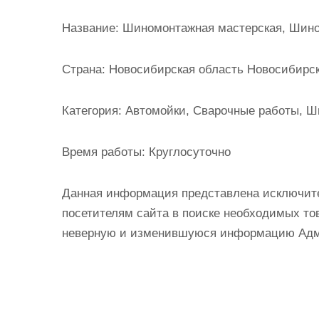
и
Название:
Шиномонтажная мастерская, Шино
м
о
м
Страна:
Новосибирская область Новосибирск
у
Категория:
Автомойки, Сварочные работы, Ш
Время работы:
Круглосуточно
Данная информация представлена исключит
посетителям сайта в поиске необходимых тов
неверную и изменившуюся информацию Админ