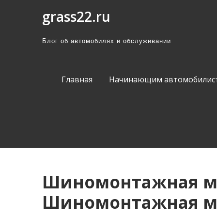
П
grass22.ru
р
о
Блог об автомобилях и обслуживании
м
о
т
Главная
Начинающим автомобилис
а
т
ь
к
с
о
д
Шиномонтажная ма
е
Шиномонтажная м
р
ж