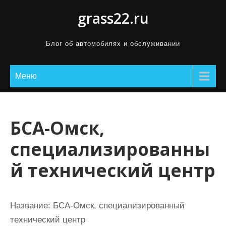
П
grass22.ru
р
о
Блог об автомобилях и обслуживании
м
о
Меню
т
а
т
ь
БСА-Омск,
к
специализированны
с
о
й технический центр
д
е
р
Название:
БСА-Омск, специализированный
ж
технический центр