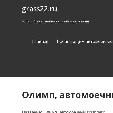
П
grass22.ru
р
о
Блог об автомобилях и обслуживании
м
о
т
Главная
Начинающим автомобилис
а
т
ь
к
с
о
д
Олимп, автомоечн
е
р
ж
Название:
Олимп, автомоечный комплекс