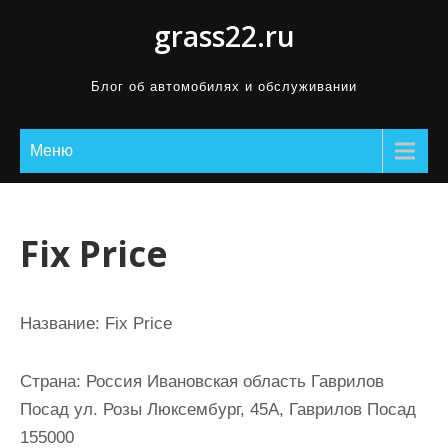
П
grass22.ru
р
о
Блог об автомобилях и обслуживании
м
о
Меню
т
а
т
ь
Fix Price
к
с
о
Название:
Fix Price
д
е
Страна:
Россия Ивановская область Гаврилов
р
Посад ул. Розы Люксембург, 45А, Гаврилов Посад
ж
155000