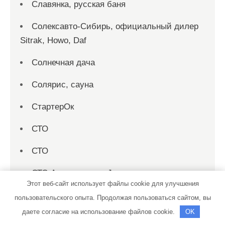
Славянка, русская баня
Солексавто-Сибирь, официальный дилер
Sitrak, Howo, Daf
Солнечная дача
Солярис, сауна
СтартерОк
СТО
СТО
СТО Автотехцентр Jeep
Этот веб-сайт использует файлы cookie для улучшения
СТО Дизель
пользовательского опыта. Продолжая пользоваться сайтом, вы
даете согласие на использование файлов cookie.
OK
Сто-2000