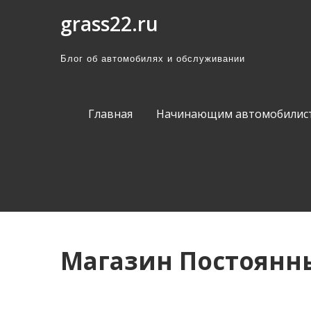
П
grass22.ru
р
о
Блог об автомобилях и обслуживании
м
о
т
Главная
Начинающим автомобилис
а
т
ь
к
с
о
д
Магазин Постоянн
е
р
ж