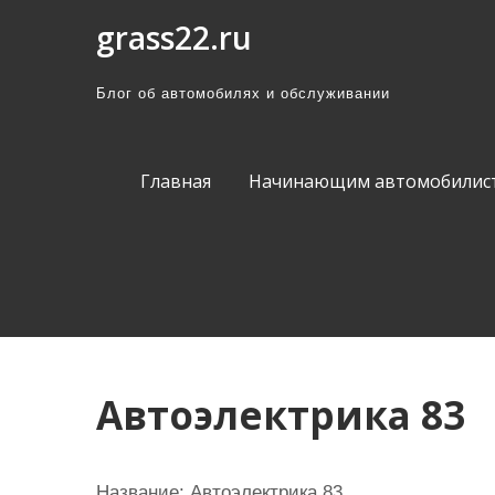
П
grass22.ru
р
о
Блог об автомобилях и обслуживании
м
о
т
Главная
Начинающим автомобилис
а
т
ь
к
с
о
д
Автоэлектрика 83
е
р
ж
Название:
Автоэлектрика 83