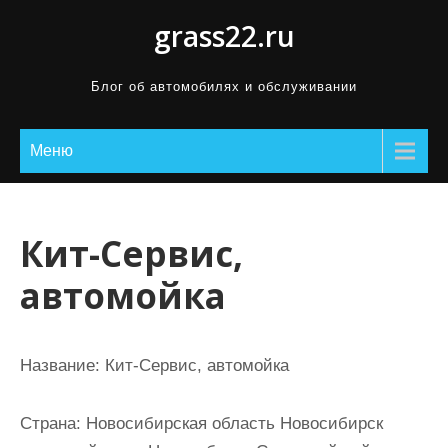
П
grass22.ru
р
о
Блог об автомобилях и обслуживании
м
о
Меню
т
а
т
ь
Кит-Сервис,
к
автомойка
с
о
д
Название:
Кит-Сервис, автомойка
е
р
Страна:
Новосибирская область Новосибирск
ж