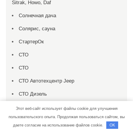
Sitrak, Howo, Daf
Солнечная дача
Солярис, сауна
СтартерОк
СТО
СТО
СТО Автотехцентр Jeep
СТО Дизель
Сто-2000
Этот веб-сайт использует файлы cookie для улучшения
пользовательского опыта. Продолжая пользоваться сайтом, вы
Строй Двор, производственно-складская
даете согласие на использование файлов cookie.
OK
база