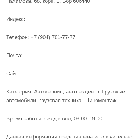
Нахимова, 68, корп. 1, Бор 606440
и
м
Индекс:
о
м
Телефон:
+7 (904) 781-77-77
у
Почта:
Cайт:
Категория:
Автосервис, автотехцентр, Грузовые
автомобили, грузовая техника, Шиномонтаж
Время работы:
ежедневно, 08:00–19:00
Данная информация представлена исключительно