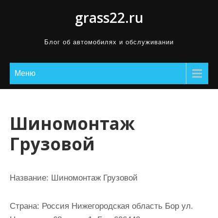
П
grass22.ru
р
о
Блог об автомобилях и обслуживании
м
о
Меню
т
а
т
ь
Шиномонтаж
к
Грузовой
с
о
д
Название:
Шиномонтаж Грузовой
е
р
Страна:
Россия Нижегородская область Бор ул.
ж