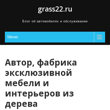
П
grass22.ru
р
о
Блог об автомобилях и обслуживании
м
о
Меню
т
а
т
ь
Автор, фабрика
к
эксклюзивной
с
о
мебели и
д
интерьеров из
е
р
дерева
ж