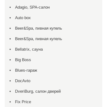
Adagio, SPA-салон
Auto box
Beer&Spa, пивная купель
Beer&Spa, пивная купель
Bellatrix, сауна
Big Boss
Blues-гараж
DocAvto
DveriBurg, салон дверей
Fix Price