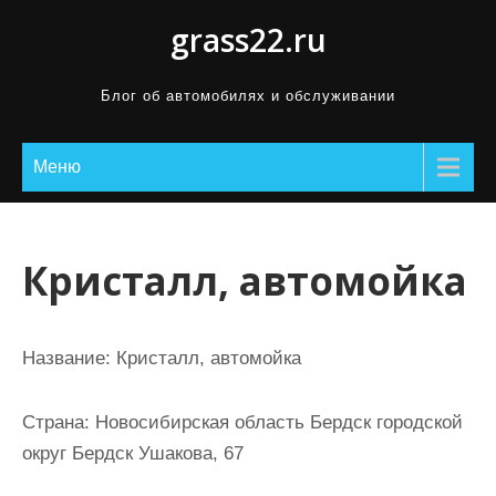
П
grass22.ru
р
о
Блог об автомобилях и обслуживании
м
о
Меню
т
а
т
ь
Кристалл, автомойка
к
с
о
Название:
Кристалл, автомойка
д
е
Страна:
Новосибирская область Бердск городской
р
округ Бердск Ушакова, 67
ж