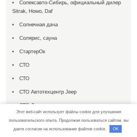
Солексавто-Сибирь, официальный дилер
Sitrak, Howo, Daf
Солнечная дача
Солярис, сауна
СтартерОк
СТО
СТО
СТО Автотехцентр Jeep
СТО Дизель
Этот веб-сайт использует файлы cookie для улучшения
Сто-2000
пользовательского опыта. Продолжая пользоваться сайтом, вы
даете согласие на использование файлов cookie.
OK
Строй Двор, производственно-складская