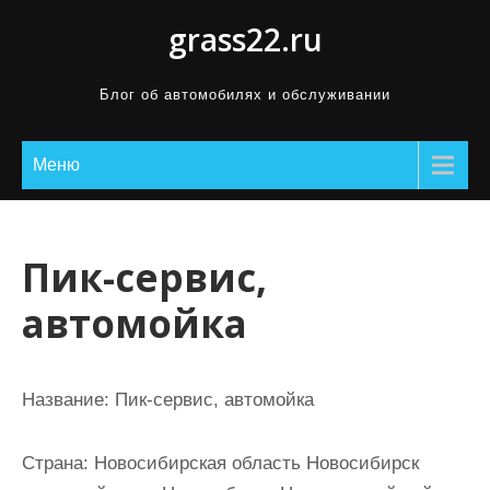
П
grass22.ru
р
о
Блог об автомобилях и обслуживании
м
о
Меню
т
а
т
ь
Пик-сервис,
к
автомойка
с
о
д
Название:
Пик-сервис, автомойка
е
р
Страна:
Новосибирская область Новосибирск
ж