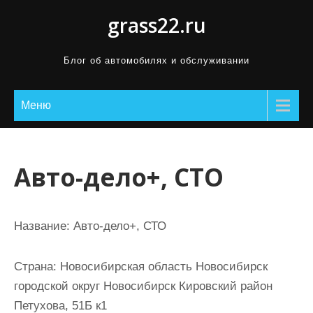
П
grass22.ru
р
о
Блог об автомобилях и обслуживании
м
о
Меню
т
а
т
ь
Авто-дело+, СТО
к
с
о
Название:
Авто-дело+, СТО
д
е
Страна:
Новосибирская область Новосибирск
р
городской округ Новосибирск Кировский район
ж
Петухова, 51Б к1