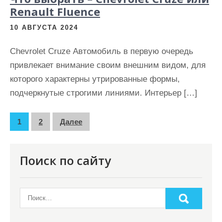
Renault Fluence
10 АВГУСТА 2024
Chevrolet Cruze Автомобиль в первую очередь
привлекает внимание своим внешним видом, для
которого характерны утрированные формы,
подчеркнутые строгими линиями. Интерьер […]
П
1
2
Далее
а
г
Поиск по сайту
и
н
а
ц