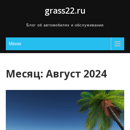
П
grass22.ru
р
о
Блог об автомобилях и обслуживании
м
о
Меню
т
а
т
ь
Месяц:
Август 2024
к
с
о
д
е
р
ж