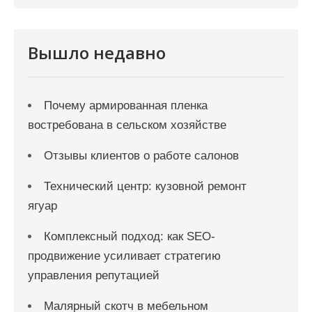
и
я
Вышло недавно
з
а
Почему армированная пленка
п
востребована в сельском хозяйстве
и
с
Отзывы клиентов о работе салонов
е
Технический центр: кузовной ремонт
й
ягуар
Комплексный подход: как SEO-
продвижение усиливает стратегию
управления репутацией
Малярный скотч в мебельном