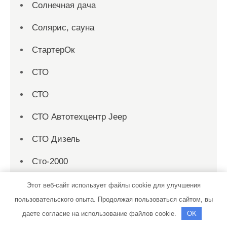
Солнечная дача
Солярис, сауна
СтартерОк
СТО
СТО
СТО Автотехцентр Jeep
СТО Дизель
Сто-2000
Строй Двор, производственно-складская
Этот веб-сайт использует файлы cookie для улучшения
база
пользовательского опыта. Продолжая пользоваться сайтом, вы
даете согласие на использование файлов cookie.
OK
Талисман, гостиничный комплекс