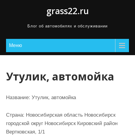
П
grass22.ru
р
о
Блог об автомобилях и обслуживании
м
о
Меню
т
а
т
ь
Утулик, автомойка
к
с
о
Название:
Утулик, автомойка
д
е
Страна:
Новосибирская область Новосибирск
р
городской округ Новосибирск Кировский район
ж
Вертковская, 1/1