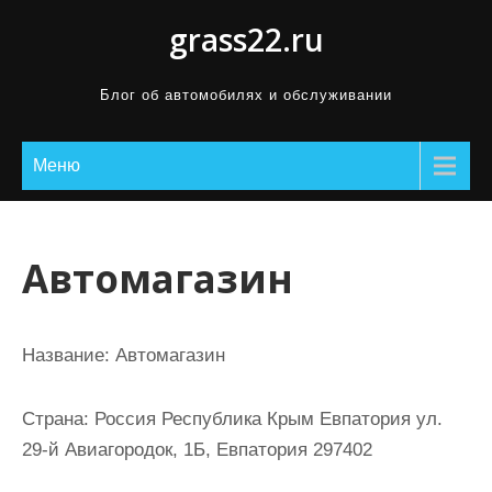
П
grass22.ru
р
о
Блог об автомобилях и обслуживании
м
о
Меню
т
а
т
ь
Автомагазин
к
с
о
Название:
Автомагазин
д
е
Страна:
Россия Республика Крым Евпатория ул.
р
29-й Авиагородок, 1Б, Евпатория 297402
ж