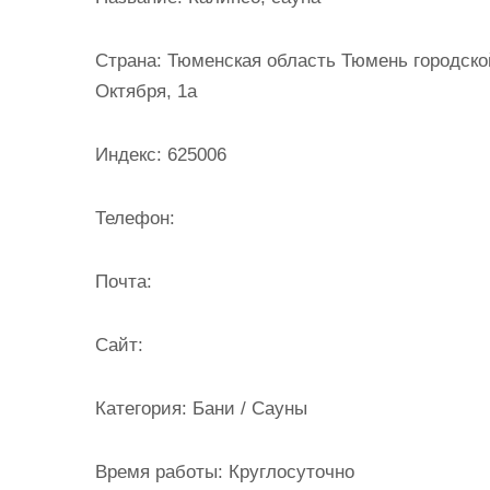
и
м
Страна:
Тюменская область Тюмень городской
о
Октября, 1а
м
у
Индекс:
625006
Телефон:
Почта:
Cайт:
Категория:
Бани / Сауны
Время работы:
Круглосуточно