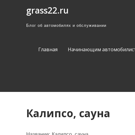
П
grass22.ru
р
о
Блог об автомобилях и обслуживании
м
о
т
Главная
Начинающим автомобилис
а
т
ь
к
с
о
д
Калипсо, сауна
е
р
ж
Название:
Калипсо, сауна