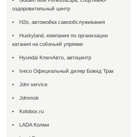
Golden Mile Fitness&Spa, спортивно-
оздоровительный центр
H2o, автомойка самообслуживания
Huskyland, компания по организации
катания на собачьей упряжке
Hyundai КлючАвто, автоцентр
Iveco Официальный дилер Бовид Трак
Jdm service
Jdmmsk
Kolobox.ru
LADA Колми