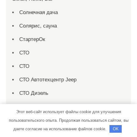
Солнечная дача
Солярис, сауна
СтартерОк
СТО
СТО
СТО Автотехцентр Jeep
СТО Дизель
Сто-2000
Этот веб-сайт использует файлы cookie для улучшения
Строй Двор, производственно-складская
пользовательского опыта. Продолжая пользоваться сайтом, вы
база
даете согласие на использование файлов cookie.
OK