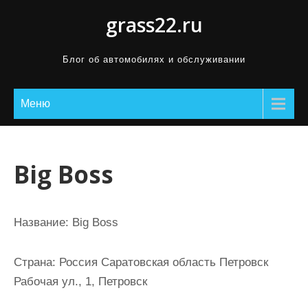
П
grass22.ru
р
о
Блог об автомобилях и обслуживании
м
о
Меню
т
а
т
ь
Big Boss
к
с
о
Название:
Big Boss
д
е
Страна:
Россия Саратовская область Петровск
р
Рабочая ул., 1, Петровск
ж