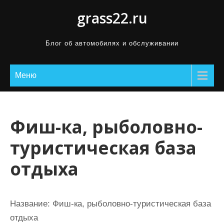
П
grass22.ru
р
о
Блог об автомобилях и обслуживании
м
о
Меню
т
а
т
ь
Фиш-ка, рыболовно-
к
туристическая база
с
о
отдыха
д
е
р
Название:
Фиш-ка, рыболовно-туристическая база
ж
отдыха