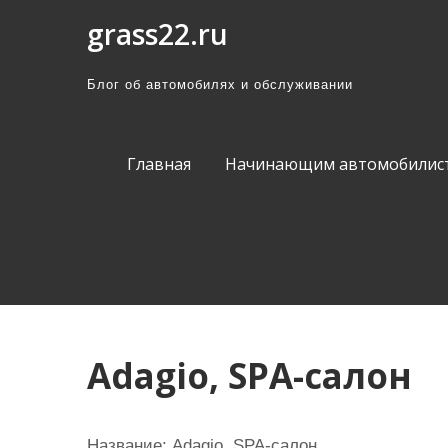
П
grass22.ru
р
о
Блог об автомобилях и обслуживании
м
о
т
Главная
Начинающим автомобилис
а
т
ь
к
с
о
д
Adagio, SPA-салон
е
р
ж
Название:
Adagio, SPA-салон