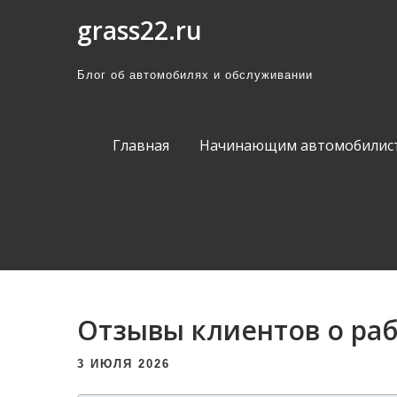
П
grass22.ru
р
о
Блог об автомобилях и обслуживании
м
о
т
Главная
Начинающим автомобилис
а
т
ь
к
с
о
д
Отзывы клиентов о раб
е
р
3 ИЮЛЯ 2026
ж