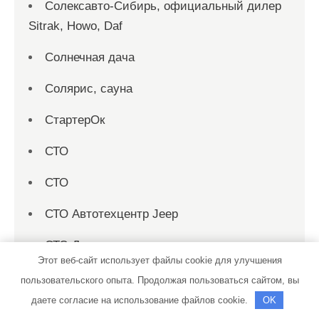
Солексавто-Сибирь, официальный дилер
Sitrak, Howo, Daf
Солнечная дача
Солярис, сауна
СтартерОк
СТО
СТО
СТО Автотехцентр Jeep
СТО Дизель
Этот веб-сайт использует файлы cookie для улучшения
Сто-2000
пользовательского опыта. Продолжая пользоваться сайтом, вы
даете согласие на использование файлов cookie.
OK
Строй Двор, производственно-складская