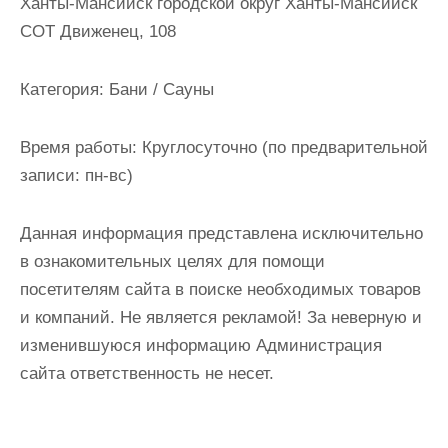
Ханты-Мансийск городской округ Ханты-Мансийск
и
СОТ Движенец, 108
м
о
Категория:
Бани / Сауны
м
у
Время работы:
Круглосуточно (по предварительной
записи: пн-вс)
Данная информация представлена исключительно
в ознакомительных целях для помощи
посетителям сайта в поиске необходимых товаров
и компаний. Не является рекламой! За неверную и
изменившуюся информацию Администрация
сайта ответственность не несет.