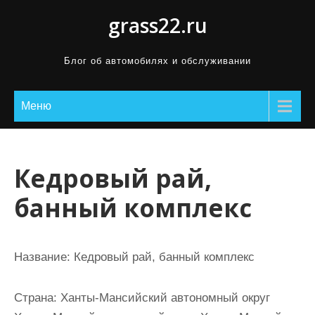
П
grass22.ru
р
о
Блог об автомобилях и обслуживании
м
о
Меню
т
а
т
ь
Кедровый рай,
к
банный комплекс
с
о
д
Название:
Кедровый рай, банный комплекс
е
р
Страна:
Ханты-Мансийский автономный округ
ж