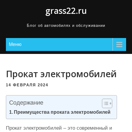
П
grass22.ru
р
о
Блог об автомобилях и обслуживании
м
о
Меню
т
а
т
ь
Прокат электромобилей
к
14 ФЕВРАЛЯ 2024
с
о
Содержание
д
е
Преимущества проката электромобилей
р
ж
Прокат электромобилей – это современный и