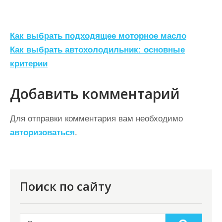
Н
Как выбрать подходящее моторное масло
а
Как выбрать автохолодильник: основные
критерии
в
и
Добавить комментарий
г
а
Для отправки комментария вам необходимо
ц
авторизоваться
.
и
я
п
Поиск по сайту
о
з