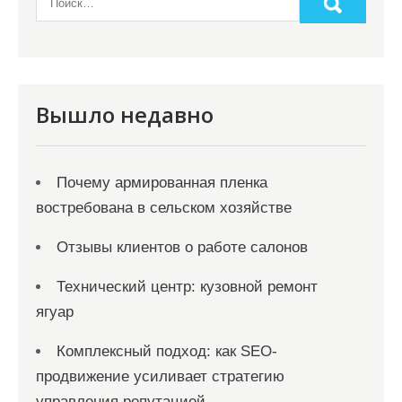
а
п
и
с
Вышло недавно
я
м
Почему армированная пленка
востребована в сельском хозяйстве
Отзывы клиентов о работе салонов
Технический центр: кузовной ремонт
ягуар
Комплексный подход: как SEO-
продвижение усиливает стратегию
управления репутацией