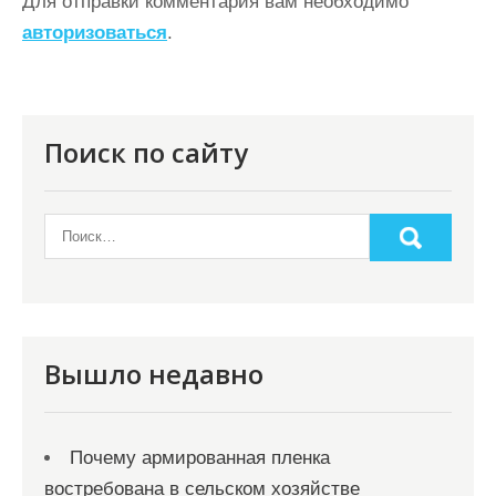
Для отправки комментария вам необходимо
а
авторизоваться
.
ц
и
я
Поиск по сайту
п
о
з
а
п
и
Вышло недавно
с
я
Почему армированная пленка
м
востребована в сельском хозяйстве