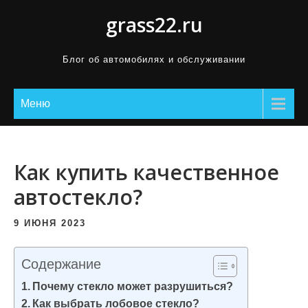
П
grass22.ru
р
о
Блог об автомобилях и обслуживании
м
о
Меню
т
а
т
ь
Как купить качественное
к
автостекло?
с
о
9 ИЮНЯ 2023
д
е
Содержание
р
Почему стекло может разрушиться?
ж
Как выбрать лобовое стекло?