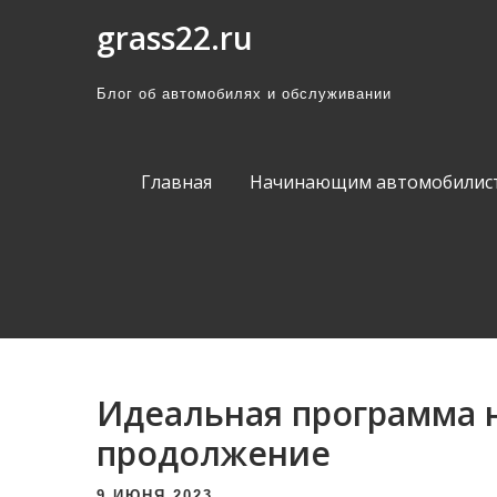
П
grass22.ru
р
о
Блог об автомобилях и обслуживании
м
о
т
Главная
Начинающим автомобилис
а
т
ь
к
с
о
д
Идеальная программа н
е
продолжение
р
ж
9 ИЮНЯ 2023