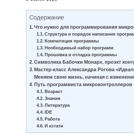
и
м
Содержание
о
Что нужно для программирования микрок
м
Структура и порядок написания прогр
у
Компиляция программы
Необходимый набор программ
Прошивка и отладка программы
Символика Бабочки Монарх, проэкт конт
Мастер-класс Александра Рогова «Идеал
Меняем свою жизнь, начиная с изменени
Путь программиста микроконтроллеров
Возраст
Знания
Литература
IDE
Работа
И кстати