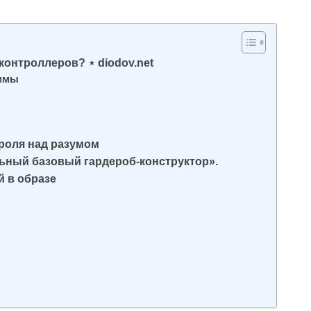
онтроллеров? ⋆ diodov.net
аммы
роля над разумом
ьный базовый гардероб-конструктор».
й в образе