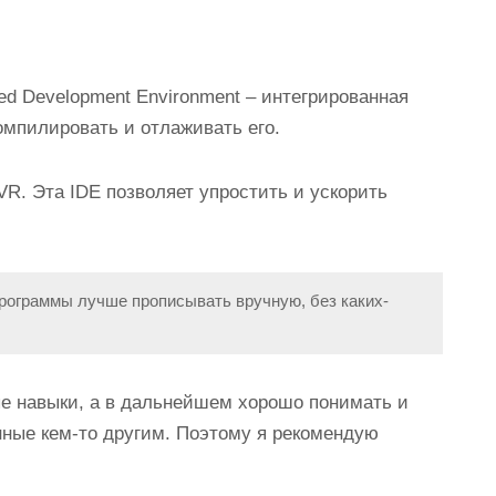
ted
D
evelopment
E
nvironment – интегрированная
компилировать и отлаживать его.
VR. Эта IDE позволяет упростить и ускорить
рограммы лучше прописывать вручную, без каких-
е навыки, а в дальнейшем хорошо понимать и
нные кем-то другим. Поэтому я рекомендую