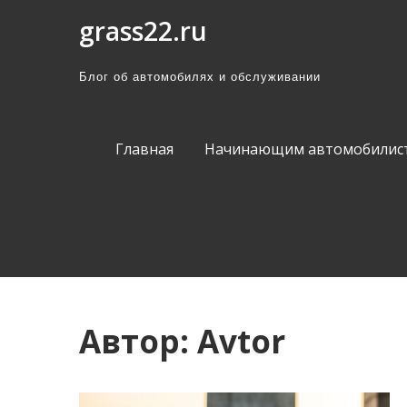
П
grass22.ru
р
о
Блог об автомобилях и обслуживании
м
о
т
Главная
Начинающим автомобилис
а
т
ь
к
с
о
д
Автор:
Avtor
е
р
ж