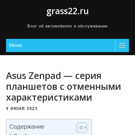
П
grass22.ru
р
о
Блог об автомобилях и обслуживании
м
о
Меню
т
а
т
ь
Asus Zenpad — серия
к
планшетов с отменными
с
характеристиками
о
д
9 ИЮНЯ 2023
е
р
Содержание
ж