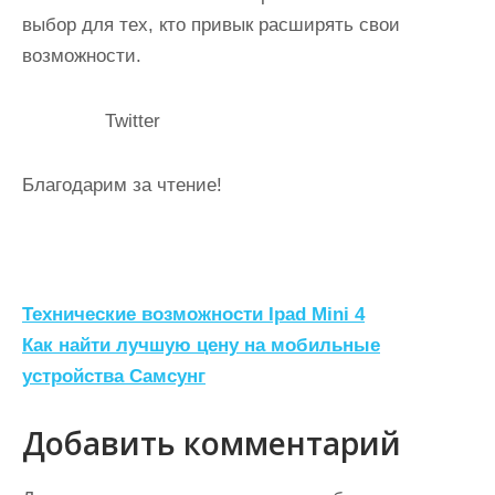
выбор для тех, кто привык расширять свои
возможности.
Twitter
Благодарим за чтение!
Н
Технические возможности Ipad Mini 4
а
Как найти лучшую цену на мобильные
устройства Самсунг
в
и
Добавить комментарий
г