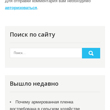
а
Для отправки комментария вам необходимо
ц
авторизоваться
.
и
я
п
Поиск по сайту
о
з
а
п
и
с
Вышло недавно
я
м
Почему армированная пленка
востребована в сельском хозяйстве