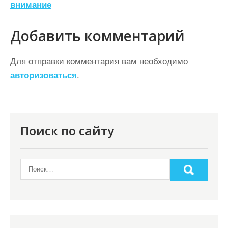
внимание
и
г
Добавить комментарий
а
ц
Для отправки комментария вам необходимо
авторизоваться
.
и
я
п
о
Поиск по сайту
з
а
п
и
с