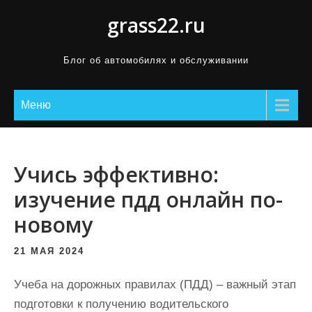
П
grass22.ru
р
о
Блог об автомобилях и обслуживании
м
о
Меню
т
а
т
ь
Учись эффективно:
к
изучение пдд онлайн по-
с
новому
о
д
21 МАЯ 2024
е
р
Учеба на дорожных правилах (ПДД) – важный этап
ж
подготовки к получению водительского