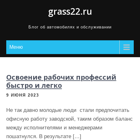
П
grass22.ru
р
о
Блог об автомобилях и обслуживании
м
о
Меню
т
а
т
ь
Освоение рабочих профессий
к
быстро и легко
с
9 ИЮНЯ 2023
о
д
Не так давно молодые люди стали предпочитать
е
офисную работу заводской, таким образом баланс
р
между исполнителями и менеджерами
ж
пошатнулся. В результате […]